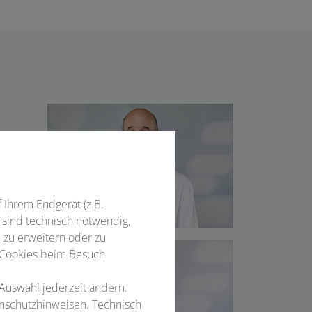
gung
 der
 und
f Ihrem Endgerät (z.B.
 sind technisch notwendig,
 zu erweitern oder zu
 Cookies beim Besuch
 in
 Auswahl jederzeit ändern.
enschutzhinweisen. Technisch