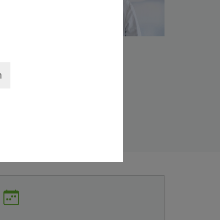
ges und
hafte
n