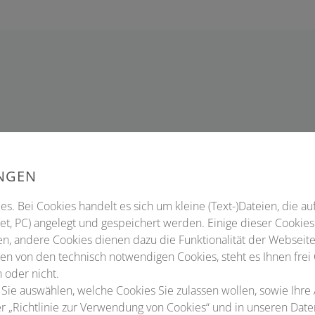
gen im letzten Jahr hat einen hohen Maßstab für diese Ta
hr zu dem zentralen Anspruch dar, insbesondere Themen aus
UNGEN
zu rücken – Themen, die besonders für jüngere Kolleginnen
Wert sind.
s. Bei Cookies handelt es sich um kleine (Text-)Dateien, die au
t, PC) angelegt und gespeichert werden. Einige dieser Cookies
are Größe dieses Formats einen intensiven und herzlichen
n, andere Cookies dienen dazu die Funktionalität der Webseite
mern. In diesem Jahr möchten wir an die Memminger
n von den technisch notwendigen Cookies, steht es Ihnen frei
 oder nicht.
 die thematischen Schwerpunkte der Navigationsverfahren
 Sie auswählen, welche Cookies Sie zulassen wollen, sowie Ihre
 weiter vertiefen.
ter „Richtlinie zur Verwendung von Cookies“ und in unseren Dat