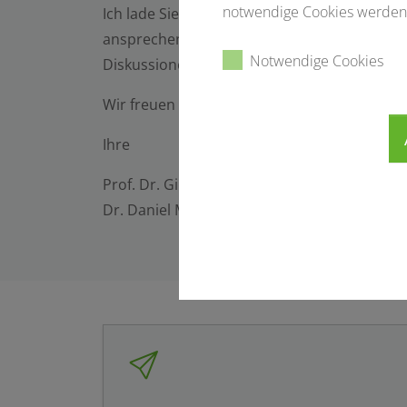
notwendige Cookies werden 
Ich lade Sie herzlich ein, am 8. November 2
ansprechendes Programm für Sie zusammenge
Notwendige Cookies
Diskussionen.
Wir freuen uns darauf, Sie in Aschaffenburg
Ihre
Prof. Dr. Giles Hamilton Vince
Dr. Daniel Martellotta