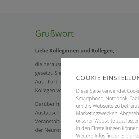
Grußwort
Liebe Kolleginnen und Kollegen,
die herausragende Veranstaltung in Memmin
gesetzt. Sie stellte eine gelungene Rückke
COOKIE EINSTELL
Aus-, Fort- und Weiterbildung in den Fokus 
Kollegen von großem Interesse, Nutzen und 
Diese Seite verwendet Cookie
Smartphone, Notebook, Table
Darüber hinaus ermöglichte die überschaub
um die Webseite zu betreibe
Austausch unter den renommierten Teilneh
Marketingzwecken. Abgesehe
unserer Webseite zuzulassen
Veranstaltung anknüpfen und unter anderem
In den Einstellungen können
der Neurochirurgie sowie die Halswirbelsäule
Weitere Infos finden Sie un