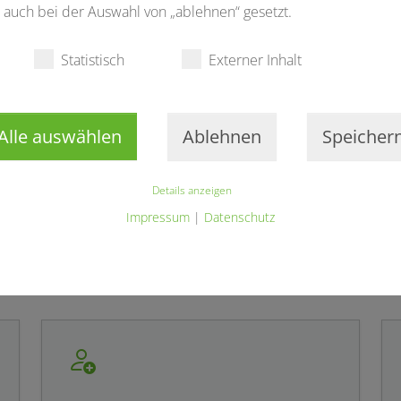
auch bei der Auswahl von „ablehnen“ gesetzt.
025 nach Aschaffenburg zu kommen. Wir haben ein vielseiti
stellt und freuen uns auf eine rege Teilnahme sowie leb
Statistisch
Externer Inhalt
 begrüßen zu dürfen!
Alle auswählen
Ablehnen
Speicher
Details anzeigen
Impressum
|
Datenschutz